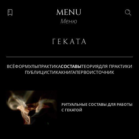
MENU
Меню
Геката
ВСЁ
ФОРМУЛЫ
ПРАКТИКА
СОСТАВЫ
ТЕОРИЯ
ДЛЯ ПРАКТИКИ
ПУБЛИЦИСТИКА
КНИГА
ПЕРВОИСТОЧНИК
РИТУАЛЬНЫЕ СОСТАВЫ ДЛЯ РАБОТЫ
С ГЕКАТОЙ