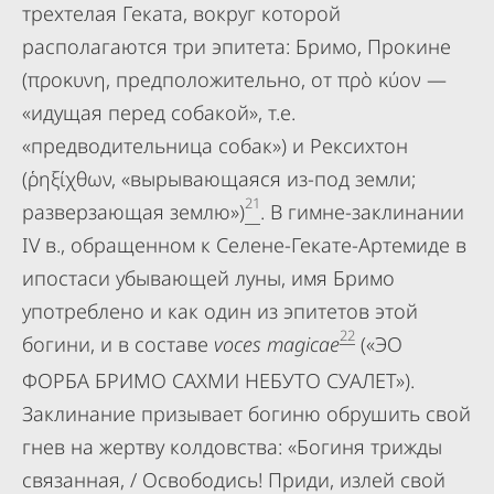
трехтелая Геката, вокруг которой
располагаются три эпитета: Бримо, Прокине
(προκυνη, предположительно, от πρὸ κύον —
«идущая перед собакой», т.е.
«предводительница собак») и Рексихтон
(ῥηξίχθων, «вырывающаяся из-под земли;
21
разверзающая землю»)
. В гимне-заклинании
IV в., обращенном к Селене-Гекате-Артемиде в
ипостаси убывающей луны, имя Бримо
употреблено и как один из эпитетов этой
22
богини, и в составе
voces magicae
(«ЭО
ФОРБА БРИМО САХМИ НЕБУТО СУАЛЕТ»).
Заклинание призывает богиню обрушить свой
гнев на жертву колдовства: «Богиня трижды
связанная, / Освободись! Приди, излей свой