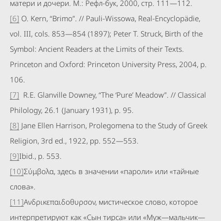
матери и дочери. М.: Рефл-бук, 2000, стр. 111—112.
[6]
O. Kern, “Brimo”. // Pauli-Wissowa, Real-Encyclopädie,
vol. III, cols. 853—854 (1897); Peter T. Struck, Birth of the
Symbol: Ancient Readers at the Limits of their Texts.
Princeton and Oxford: Princeton University Press, 2004, p.
106.
[7]
R.E. Glanville Downey, “The ‘Pure’ Meadow”. // Classical
Philology, 26.1 (January 1931), p. 95.
[8]
Jane Ellen Harrison, Prolegomena to the Study of Greek
Religion, 3rd ed., 1922, pp. 552—553.
[9]
Ibid., p. 553.
[10]
Σύμβολα, здесь в значении «пароли» или «тайные
слова».
[11]
Ανδρικεπαιδοθυρσον, мистическое слово, которое
интерпретируют как «Сын тирса» или «Муж—мальчик—