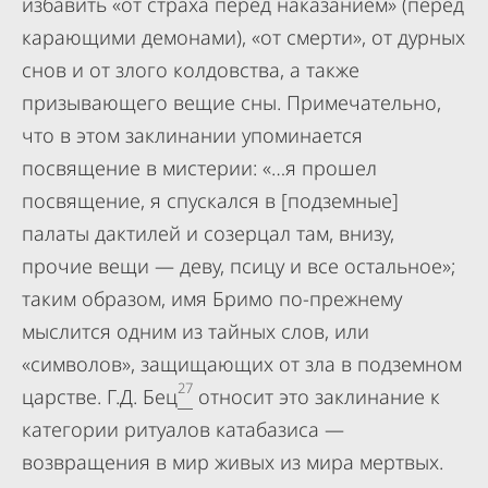
избавить «от страха перед наказанием» (перед
карающими демонами), «от смерти», от дурных
снов и от злого колдовства, а также
призывающего вещие сны. Примечательно,
что в этом заклинании упоминается
посвящение в мистерии: «…я прошел
посвящение, я спускался в [подземные]
палаты дактилей и созерцал там, внизу,
прочие вещи — деву, псицу и все остальное»;
таким образом, имя Бримо по-прежнему
мыслится одним из тайных слов, или
«символов», защищающих от зла в подземном
27
царстве. Г.Д. Бец
относит это заклинание к
категории ритуалов катабазиса —
возвращения в мир живых из мира мертвых.