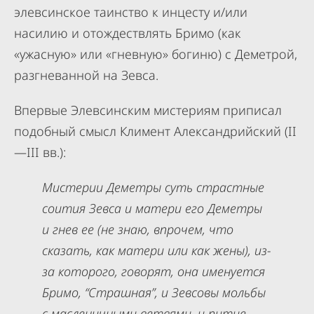
элевсинское таинство к инцесту и/или
насилию и отождествлять Бримо (как
«ужасную» или «гневную» богиню) с Деметрой,
разгневанной на Зевса.
Впервые Элевсинским мистериям приписал
подобный смысл Климент Александрийский (II
—III вв.):
Мистерии Деметры суть страстные
соития Зевса и матери его Деметры
и гнев ее (не знаю, впрочем, что
сказать, как матери или как жены), из-
за которого, говорят, она именуется
Бримо, “Страшная”, и Зевсовы мольбы
с масленичными ветвями, и питие