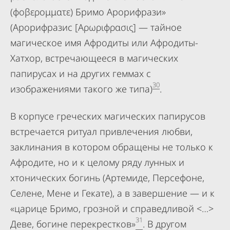
(φοβερομματε) Бримо Арорифрази»
(Арорифразис [Αρωριφρασις] — тайное
магическое имя Афродиты или Афродиты-
Хатхор, встречающееся в магических
папирусах и на других геммах с
30
изображениями такого же типа)
.
В корпусе греческих магических папирусов
встречается ритуал привлечения любви,
заклинания в котором обращены не только к
Афродите, но и к целому ряду лунных и
хтонических богинь (Артемиде, Персефоне,
Селене, Мене и Гекате), а в завершение — и к
«царице Бримо, грозной и справедливой <…>
31
Деве, богине перекрестков»
. В другом