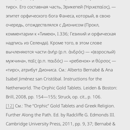
тирс». Его составная часть, Эрикепей (’Ηρικεπαίος), —
эпитет орфического бога Фанеса, который, в свою
очередь, отождествлялся с Дионисом (Прокл,
комментарии к «Тимею», I.336; Гезихий и орфическая
надпись из Селенда). Кроме того, в этом слове
вычленяются части ἀνήρ (р.п. ἀνδρός) — «(взрослый)
мужчина», παῖς (р.п. παιδός) — «ребенок» и θύρσος —
«тирс», атрибут Диониса. См.: Alberto Bernabé & Ana
Isabel Jiménez san Cristóbal. Instructions for the
Netherworld. The Orphic Gold Tablets. Leiden & Boston:
Brill, 2008, pp. 154—155; Struck, op. cit., p. 106.
[12]
См.: The “Orphic” Gold Tablets and Greek Religion.
Further Along the Path. Ed. by Radcliffe G. Edmonds III.
Cambridge University Press, 2011, pp. 9, 37; Bernabé &