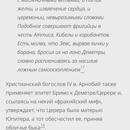
желчи, и извлечение сердца, и
церемонии, невыразимыми словами.
Подобное совершают фригийцы в
честь Аттиса, Кибелы и корибантов.
Есть молва, что Зевс, вырвав яички у
барана, бросил их на лоно Деметры,
словно расплачиваясь за насилие
17
ложным самооскоплением
.
Христианский богослов IV в. Арнобий также
применяет эпитет Бримо к Деметре/Церере и,
ссылаясь на некий «фракийский миф»,
утверждает, что Церера была матерью
Юпитера, а тот обесчестил ее, приняв
18
обличье быка
.