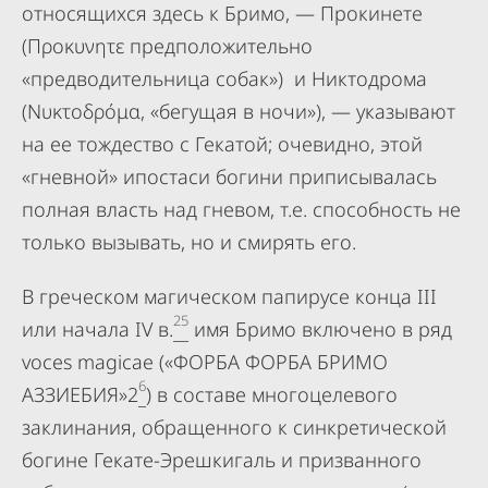
относящихся здесь к Бримо, — Прокинете
(Προκυνητε предположительно
«предводительница собак») и Никтодрома
(Νυκτοδρόμα, «бегущая в ночи»), — указывают
на ее тождество с Гекатой; очевидно, этой
«гневной» ипостаси богини приписывалась
полная власть над гневом, т.е. способность не
только вызывать, но и смирять его.
В греческом магическом папирусе конца III
25
или начала IV в.
имя Бримо включено в ряд
voces magicae («ФОРБА ФОРБА БРИМО
6
АЗЗИЕБИЯ»2
) в составе многоцелевого
заклинания, обращенного к синкретической
богине Гекате-Эрешкигаль и призванного