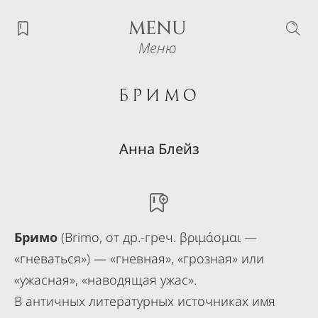
MENU
Меню
Бримо
Анна Блейз
Бримо
(Brimo, от др.-греч. βριμάομαι —
«гневаться») — «гневная», «грозная» или
«ужасная», «наводящая ужас».
В античных литературных источниках имя