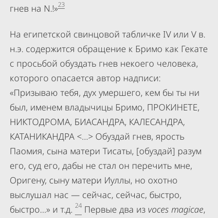
23
гнев на N.!»
На египетской свинцовой табличке IV или V в.
н.э. содержится обращение к Бримо как Гекате
с просьбой обуздать гнев некоего человека,
которого опасается автор надписи:
«Призываю тебя, дух умершего, кем бы ты ни
был, именем владычицы Бримо, ПРОКИНЕТЕ,
НИКТОДРОМА, БИАСАНДРА, КАЛЕСАНДРА,
КАТАНИКАНДРА <…> Обуздай гнев, ярость
Паомия, сына матери Тисаты, [обуздай] разум
его, суд его, дабы не стал он перечить мне,
Оригену, сыну матери Иуллы, но охотно
выслушал нас — сейчас, сейчас, быстро,
24
быстро…» и т.д.
Первые два из
voces magicae
,