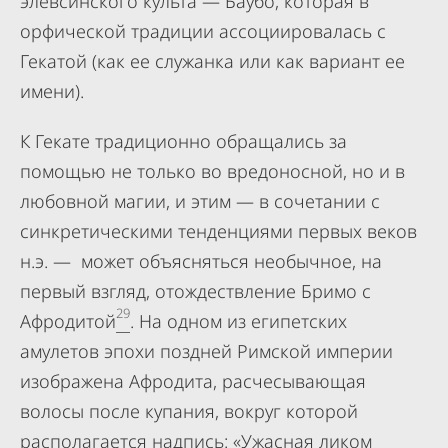
элевсинского культа — Баубо, которая в
орфической традиции ассоциировалась с
Гекатой (как ее служанка или как вариант ее
имени).
К Гекате традиционно обращались за
помощью не только во вредоносной, но и в
любовной магии, и этим — в сочетании с
синкретическими тенденциями первых веков
н.э. — может объясняться необычное, на
первый взгляд, отождествление Бримо с
29
Афродитой
. На одном из египетских
амулетов эпохи поздней Римской империи
изображена Афродита, расчесывающая
волосы после купания, вокруг которой
располагается надпись: «Ужасная ликом