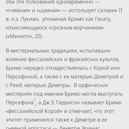
оба эти толкования одновременно —
«гневная» и «шумная» — использует сатирик II
в. н.э. Лукиан, упоминая Бримо как Гекату,
изъясняющуюся «грозным ворчанием»
(«Менипп», 20).
В мистериальных традициях, испытавших
влияние фессалийских и фракийских культов,
Бримо нередко отождествлялась с Корой или
Персефоной, а также с ее матерью Деметрой и
с Реей, матерью Деметры. В орфических
мистериях под именем Бримо могла выступать
7
Персефона
, а Дж.Э. Гаррисон называет Бримо
«фессалийской Корой» и отмечает, что этот
эпитет применялся также к Деметре в ее
гневной ипостаси — Деметре Эринис,