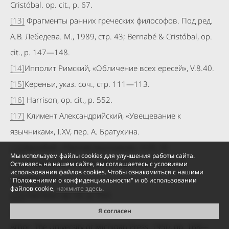
Cristóbal. op. cit., p. 67.
[13]
Фрагменты ранних греческих философов. Под ред.
А.В. Лебедева. М., 1989, стр. 43; Bernabé & Cristóbal, op.
cit., p. 147—148.
[14]
Ипполит Римский, «Обличение всех ересей», V.8.40.
[15]
Кереньи, указ. соч., стр. 111—113.
[16]
Harrison, op. cit., p. 552.
[17]
Климент Александрийский, «Увещевание к
язычникам», I.XV, пер. А. Братухина.
[18]
Арнобий, «Против язычников», V.20, 35
Мы используем файлы cookies для улучшения работы сайта.
[19]
Феодорит Кирский, «Врачевание эллинских
Оставаясь на нашем сайте, вы соглашаетесь с условиями
использования файлов cookies. Чтобы ознакомиться с нашими
недугов», I.22.
"Положениями о конфиденциальности" и об использовании
файлов cookie,
нажмите здесь
.
[20]
Harrison, op. cit., p. 553.
[21]
Campbell Bonner, Studies in Magical Amulets. Ann
Я согласен
Arbor: The University of Michigan Press, 1950, pp. 168—