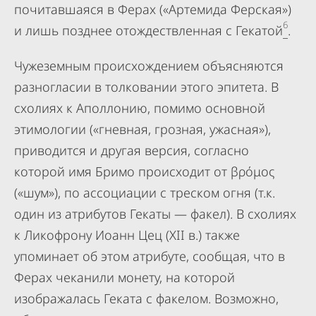
почитавшаяся в Ферах («Артемида Ферская»)
6
и лишь позднее отождествленная с Гекатой
.
Чужеземным происхождением объясняются
разногласии в толковании этого эпитета. В
схолиях к Аполлонию, помимо основной
этимологии («гневная, грозная, ужасная»),
приводится и другая версия, согласно
которой имя Бримо происходит от βρόμος
(«шум»), по ассоциации с треском огня (т.к.
один из атрибутов Гекаты — факел). В схолиях
к Ликофрону Иоанн Цец (XII в.) также
упоминает об этом атрибуте, сообщая, что в
Ферах чеканили монету, на которой
изображалась Геката с факелом. Возможно,