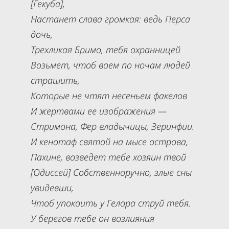
[Гекуба],
Настанет слава громкая: ведь Перса
дочь,
Трехликая Бримо, тебя охранницей
Возьмет, чтоб воем по ночам людей
страшить,
Которые не чтят несеньем факелов
И жертвами ее изображения —
Стримона, Фер владычицы, Зеринфии.
И кенотаф святой на мысе острова,
Пахине, возведет тебе хозяин твой
[Одиссей] Собственноручно, злые сны
увидевши,
Чтоб упокоить у Гелора струй тебя.
У берегов тебе он возлияния