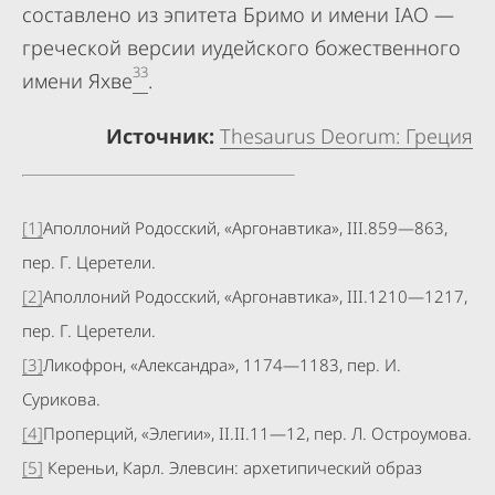
составлено из эпитета Бримо и имени IAO —
греческой версии иудейского божественного
33
имени Яхве
.
Источник:
Thesaurus Deorum: Греция
[1]
Аполлоний Родосский, «Аргонавтика», III.859—863,
пер. Г. Церетели.
[2]
Аполлоний Родосский, «Аргонавтика», III.1210—1217,
пер. Г. Церетели.
[3]
Ликофрон, «Александра», 1174—1183, пер. И.
Сурикова.
[4]
Проперций, «Элегии», II.II.11—12, пер. Л. Остроумова.
[5]
Кереньи, Карл. Элевсин: архетипический образ