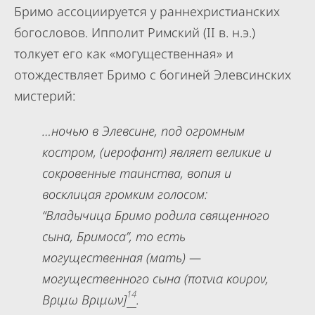
Бримо ассоциируется у раннехристианских
богословов. Ипполит Римский (II в. н.э.)
толкует его как «могущественная» и
отождествляет Бримо с богиней Элевсинских
мистерий:
…ночью в Элевсине, под огромным
костром, (иерофант) являет великие и
сокровенные таинства, вопия и
восклицая громким голосом:
“Владычица Бримо родила священного
сына, Бримоса”, то есть
могущественная (мать) —
могущественного сына (ποτνια κουρον,
14
Βριμω Βριμων]
.