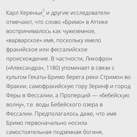
5
Карл Кереньи
и другие исследователи
отмечают, что слово «Бримо» в Аттике
воспринималось как чужеземное,
«варварское» имя, поскольку имело
фракийское или фессалийское
происхождение. В частности, Ликофрон
(«Александра», 1180) упоминает в связи с
культом Гекаты-Бримо берега реки Стримон во
Фракии, самофракийскую гору Зеринф и город
Феры в Фессалии, а Проперций — «бебейскую
волну», т.е. воды Бебейского озера в
Фессалии. Предполагалось даже, что имя
Бримо первоначально носила
самостоятельная подземная богиня,