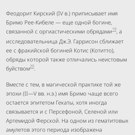
Феодорит Кирский (IV в.) приписывает имя
Бримо Рее-Кибеле — еще одной богине,
19
связанной с оргиастическими обрядами
, а
исследовательница Дж.Э. Гаррисон сближает
ее с фракийской богиней Котис (Котитто),
обряды которой также отличались неистовым
20
буйством
.
Вместе с тем, в магической практике той же
эпохи (II—V вв. н.э.) имя Бримо чаще всего
остается эпитетом Гекаты, хотя иногда
связывается и с Персефоной, Селеной или
Артемидой Ферской. На одном из гематитовых
амулетов этого периода изображена