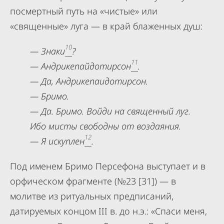
посмертный путь на «чистые» или
«священные» луга — в край блаженных душ:
10
— Знаки
?
11
— Андрикепайдотирсон
.
— Да, Андрикепаидотирсон.
— Бримо.
— Да. Бримо. Войди на священный луг.
Ибо мисты свободны от воздаяния.
1
2
— Я искуплен
.
Под именем Бримо Персефона выступает и в
орфическом фрагменте (№23 [31]) — в
молитве из ритуальных предписаний,
датируемых концом III в. до н.э.: «Спаси меня,