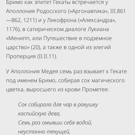
Бримо как эпитет Гекаты встречается у
Аполлония Родосского («Аргонавтика», III.861
—862, 1211) и у Ликофрона («Александра»,
1176), в сатирическом диалоге Лукиана
«Менипп, или Путешествие в подземное
царство» (20), а также в одной из элегий
Проперция (II.II.11).
У Аполлония Медея семь раз взывает к Гекате
под именем Бримо, собирая сок магического
цветка, выросшего из крови Прометея:
Сок собирала для чар в ракушку
каспийскую дева,
Семь раз омывши себя водой,
неустанно текущей,