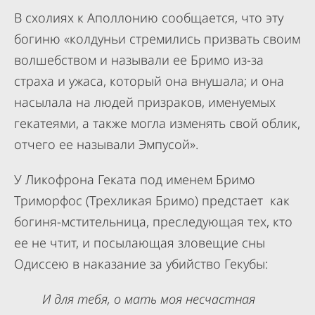
В схолиях к Аполлонию сообщается, что эту
богиню «колдуньи стремились призвать своим
волшебством и называли ее Бримо из-за
страха и ужаса, который она внушала; и она
насылала на людей призраков, именуемых
гекатеями, а также могла изменять свой облик,
отчего ее называли Эмпусой».
У Ликофрона Геката под именем Бримо
Триморфос (Трехликая Бримо) предстает как
богиня-мстительница, преследующая тех, кто
ее не чтит, и посылающая зловещие сны
Одиссею в наказание за убийство Гекубы:
И для тебя, о мать моя несчастная