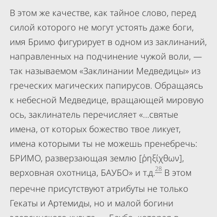
В этом же качестве, как тайное слово, перед
силой которого не могут устоять даже боги,
имя Бримо фигурирует в одном из заклинаний,
направленных на подчинение чужой воли, —
так называемом «Заклинании Медведицы» из
греческих магических папирусов. Обращаясь
к небесной Медведице, вращающей мировую
ось, заклинатель перечисляет «…святые
имена, от которых божество твое ликует,
имена которыми ты не можешь пренебречь:
БРИМО, разверзающая землю [ῥηξίχθων],
28
верховная охотница, БАУБО» и т.д.
В этом
перечне присутствуют атрибуты не только
Гекаты и Артемиды, но и малой богини