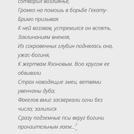
сотворил возлиянье,
Громко на помошь в борьбе Гекату-
Бримо призывая.
К ней воззвав, устремился он вспять.
Заклинаниям внемля,
Из сокровенных глубин поднялась она,
ужас-богиня,
К жертвам Язоновым. Всю кругом ее
обвивали
Страх наводящие змеи, ветвями
увенчаны дуба;
Факелов вмиг засверкали огни без
числа; залилися
Сразу подземные псы вкруг богини
2
пронзительным лаем...