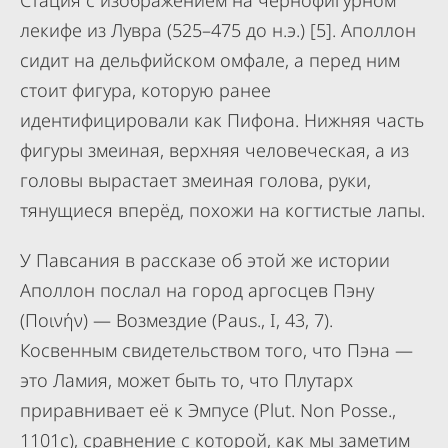
Стация с изображением на чёрнофигурном
лекифе из Лувра (525–475 до н.э.) [5]. Аполлон
сидит на дельфийском омфале, а перед ним
стоит фигура, которую ранее
идентифицировали как Пифона. Нижняя часть
фигуры змеиная, верхняя человеческая, а из
головы вырастает змеиная голова, руки,
тянущиеся вперёд, похожи на когтистые лапы.
У Павсания в рассказе об этой же истории
Аполлон послал на город аргосцев Пэну
(Ποινήν) — Возмездие (Paus., I, 43, 7).
Косвенным свидетельством того, что Пэна —
это Ламия, может быть то, что Плутарх
приравнивает её к Эмпусе (Plut. Non Posse.,
1101c), сравнение с которой, как мы заметим