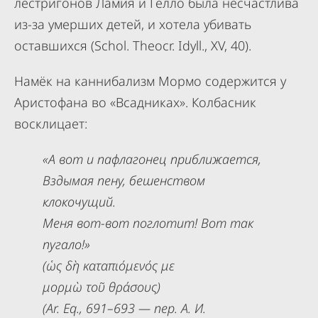
лестригонов Ламия и Гелло была несчастлива
из-за умерших детей, и хотела убивать
оставшихся (Schol. Theocr. Idyll., XV, 40).
Намёк на каннибализм Мормо содержится у
Аристофана во «Всадниках». Колбасник
восклицает:
«А вот и пафлагонец приближается,
Вздымая пену, бешенством
клокочущий.
Меня вот-вот поглотит! Вот так
пугало!»
(ὡς δὴ καταπιόμενός με
μορμὼ τοῦ θράσους)
(Ar. Eq., 691–693 — пер. А. И.