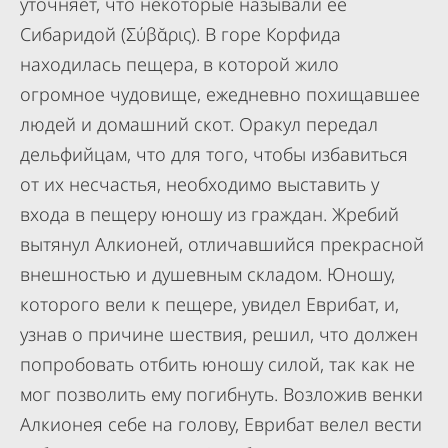
уточняет, что некоторые называли её
Сибаридой (Σύβᾰρις). В горе Корфида
находилась пещера, в которой жило
огромное чудовище, ежедневно похищавшее
людей и домашний скот. Оракул передал
дельфийцам, что для того, чтобы избавиться
от их несчастья, необходимо выставить у
входа в пещеру юношу из граждан. Жребий
вытянул Алкионей, отличавшийся прекрасной
внешностью и душевным складом. Юношу,
которого вели к пещере, увидел Еврибат, и,
узнав о причине шествия, решил, что должен
попробовать отбить юношу силой, так как не
мог позволить ему погибнуть. Возложив венки
Алкионея себе на голову, Еврибат велел вести