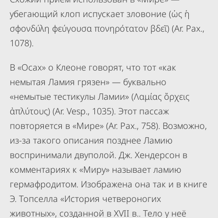
убегающий клоп испускает зловоние (ὡς ἡ
σφονδύλη φεύγουσα πονηρότατον βδεῖ) (Ar. Pax.,
1078).
В «Осах» о Клеоне говорят, что тот «как
немытая Ламия грязен» — буквально
«немытые тестикулы Ламии» (Λαμίας ὄρχεις
ἀπλύτους) (Ar. Vesp., 1035). Этот пассаж
повторяется в «Мире» (Ar. Pax., 758). Возможно,
из-за такого описания позднее Ламию
воспринимали двуполой. Дж. Хендерсон в
комментариях к «Миру» называет ламию
гермафродитом. Изображена она так и в книге
Э. Топселла «История четвероногих
животных», созданной в XVII в.. Тело у неё