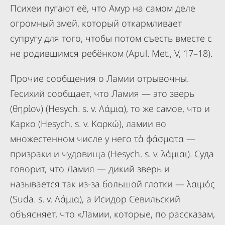
Психеи пугают её, что Амур на самом деле
огромный змей, который откармливает
супругу для того, чтобы потом съесть вместе с
не родившимся ребёнком (Apul. Met., V, 17–18).
Прочие сообщения о Ламии отрывочны.
Гесихий сообщает, что Ламия — это зверь
(θηρίον) (Hesych. s. v. Λάμια), то же самое, что и
Карко (Hesych. s. v. Καρκώ), ламии во
множестенном числе у него τὰ φάσματα —
призраки и чудовища (Hesych. s. v. λάμιαι). Суда
говорит, что Ламия — дикий зверь и
называется так из-за большой глотки — λαιμός
(Suda. s. v. Λάμια), а Исидор Севильский
объясняет, что «Ламии, которые, по рассказам,