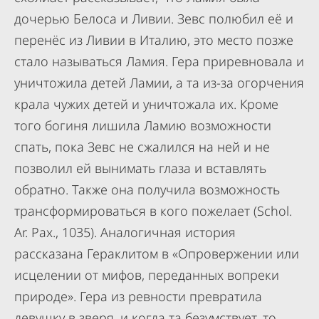
дочерью Белоса и Ливии. Зевс полюбил её и
перенёс из Ливии в Италию, это место позже
стало называться Ламия. Гера приревновала и
уничтожила детей Ламии, а та из-за огорчения
крала чужих детей и уничтожала их. Кроме
того богиня лишила Ламию возможности
спать, пока Зевс не сжалился на ней и не
позволил ей вынимать глаза и вставлять
обратно. Также она получила возможность
трансформироваться в кого пожелает (Schol.
Ar. Pax., 1035). Аналогичная история
рассказана Гераклитом в «Опровержении или
исцелении от мифов, переданных вопреки
природе». Гера из ревности превратила
девушку в зверя, и когда та безумствует, то