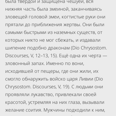
была твёрдой и защищена чешуёй, вся
нижняя часть была змеиной, заканчиваясь
зловещей головой змеи, когтистые руки они
прятали до приближения жертвы. Они были
самыми быстрыми из наземных существ, от
которых никто не мог сбежать, и издавали
шипение подобно драконам (Dio Chrysostom.
Discourses, V, 12–13, 15). Ещё одна их черта —
зловонный запах. Именно по вони,
исходившей от пещеры, где они жили, их
смогло обнаружить войско царя Ливии (Dio
Chrysostom. Discourses, V, 19). С людьми они
проявляли лукавство, привлекали своей
красотой, устремляя на них глаза, вызывали
желание соития. Мужчины подходили к ним,