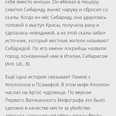
себя вместо юноши. Он вбежал в пещеру,
схватил Сибариду, вынес наружу и сбросил со
скалы. Когда он нёс Сибариду, она ударилась
головой о выступ Крисы, получила рану и
сделалась невидимой, а из этой скалы забил
источник, который местные жители называют
Сибаридой. По его имени локрийцы назвали
город, основанный ими в Италии, Сибарисом
(Ant. Lib., 8).
Ещё одна история связывает Ламию с
Аполлоном и Псамафой. В этом мифе Аполлон
наслал на Аргос чудовище. По версии
Первого Ватиканского Мифографа это было
сделано в качестве мести за убийство
девушки, нарушившей обеты жрицы Весты.