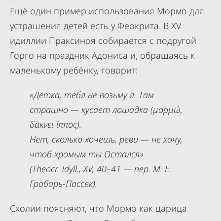
Ещё один пример использования Мормо для
устрашения детей есть у Феокрита. В XV
идиллии Праксиноя собирается с подругой
Горго на праздник Адониса и, обращаясь к
маленькому ребёнку, говорит:
«Детка, тебя не возьму я. Там
страшно — кусает лошадка (μορμώ,
δάκνει ἵππος).
Нет, сколько хочешь, реви — не хочу,
чтоб хромым ты Остался»
(Theocr. Idyll., XV, 40–41 — пер. М. Е.
Грабарь-Пассек).
Схолии поясняют, что Мормо как царица