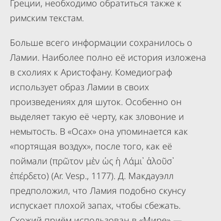
Греции, необходимо обратиться также к
римским текстам.
Больше всего информации сохранилось о
Ламии. Наиболее полно её история изложена
в схолиях к Аристофану. Комедиограф
использует образ Ламии в своих
произведениях для шуток. Особенно он
выделяет такую её черту, как зловоние и
немытость. В «Осах» она упоминается как
«портящая воздух», после того, как её
поймали (πρῶτον μὲν ὡς ἡ Λάμι᾽ ἁλοῦσ᾽
ἐπέρδετο) (Ar. Vesp., 1177). Д. Макдауэлл
предположил, что Ламия подобно скунсу
испускает плохой запах, чтобы сбежать.
Схожий приём использован в «Мире» —