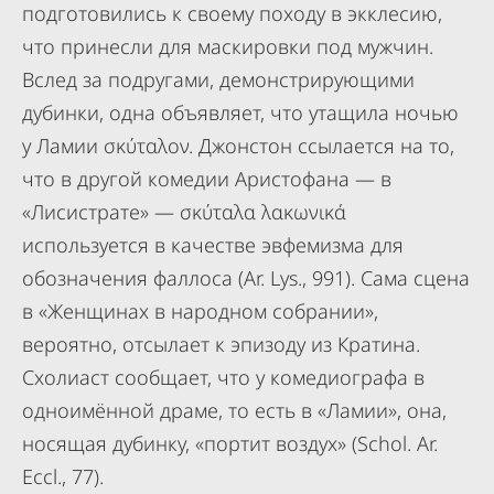
подготовились к своему походу в экклесию,
что принесли для маскировки под мужчин.
Вслед за подругами, демонстрирующими
дубинки, одна объявляет, что утащила ночью
у Ламии σκύταλον. Джонстон ссылается на то,
что в другой комедии Аристофана — в
«Лисистрате» — σκύταλα λακωνικά
используется в качестве эвфемизма для
обозначения фаллоса (Аr. Lys., 991). Сама сцена
в «Женщинах в народном собрании»,
вероятно, отсылает к эпизоду из Кратина.
Схолиаст сообщает, что у комедиографа в
одноимённой драме, то есть в «Ламии», она,
носящая дубинку, «портит воздух» (Schol. Ar.
Eccl., 77).