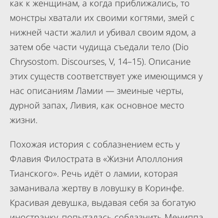
как к женщинам, а когда приближались, то
монстры хватали их своими когтями, змей с
нижней части жалил и убивал своим ядом, а
затем обе части чудища съедали тело (Dio
Chrysostom. Discourses, V, 14–15). Описание
этих существ соответствует уже имеющимся у
нас описаниям Ламии — змеиные черты,
дурной запах, Ливия, как основное место
жизни.
Похожая история с соблазнением есть у
Флавия Филострата в «Жизни Аполлония
Тианского». Речь идёт о ламии, которая
заманивала жертву в ловушку в Коринфе.
Красивая девушка, выдавая себя за богатую
иностранку, попыталась соблазнить Мениппа,