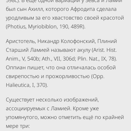
598с). В ещё одной вариации у Зевса и Ламии
был сын Ахилл, которого Афродита сделала
уродливым за его хвастовство своей красотой
(Photius, Myriobiblon, 190, 489R).
Аристотель, Никандр Колофонский, Плиний
Старший Ламией называют акулу (Arist. Hist.
Anim., V, 540b; Ath., VII, 306d; Plin. Nat., IX, 78).
Оппиан пишет, что она отличалась особой
свирепостью и прожорливостью (Opp.
Halieutica, I, 370).
Существует несколько изображений,
ассоциируемых с Ламией. Кроме уже
упомянутого, можно отметить ещё по крайней
мере три: