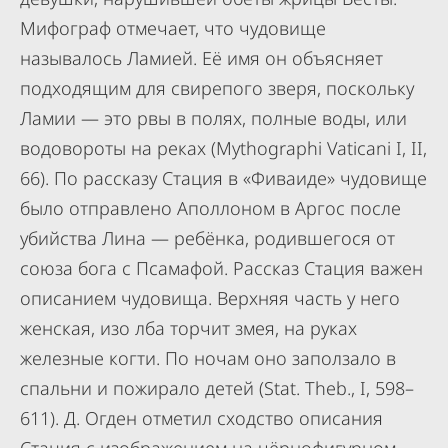
Мифограф отмечает, что чудовище
называлось Ламией. Её имя он объясняет
подходящим для свирепого зверя, поскольку
Ламии — это рвы в полях, полные воды, или
водовороты на реках (Mythographi Vaticani I, II,
66). По рассказу Стация в «Фиваиде» чудовище
было отправлено Аполлоном в Аргос после
убийства Лина — ребёнка, родившегося от
союза бога с Псамафой. Рассказ Стация важен
описанием чудовища. Верхняя часть у него
женская, изо лба торчит змея, на руках
железные когти. По ночам оно заползало в
спальни и пожирало детей (Stat. Theb., I, 598–
611). Д. Огден отметил сходство описания