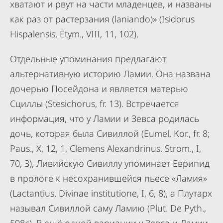
хватают и рвут на части младенцев, и названы
как раз от растерзания (laniando)» (Isidorus
Hispalensis. Etym., VIII, 11, 102).
Отдельные упоминания предлагают
альтернативную историю Ламии. Она названа
дочерью Посейдона и является матерью
Сциллы (Stesichorus, fr. 13). Встречается
информация, что у Ламии и Зевса родилась
дочь, которая была Сивиллой (Eumel. Kor., fr. 8;
Paus., X, 12, 1, Clemens Alexandrinus. Strom., I,
70, 3), Ливийскую Сивиллу упоминает Еврипид
в прологе к несохранившейся пьесе «Ламия»
(Lactantius. Divinae institutione, I, 6, 8), а Плутарх
называл Сивиллой саму Ламию (Plut. De Pyth.,