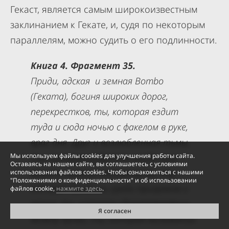
Гекаст, является самым широкоизвестным
заклинанием к Гекате, и, судя по некоторым
параллелям, можно судить о его подлинности.
Книга 4. Фрагмент 35.
Приди, адская и земная Bombo
(Геката), богиня широких дорог,
перекрестков, ты, которая ездит
туда и сюда ночью с факелом в руке,
враг дня. Друг и возлюбленная тьмы,
Мы используем файлы cookies для улучшения работы сайта.
ты, которая радуется, когда суки
Оставаясь на нашем сайте, вы соглашаетесь с условиями
воют и льется теплая кровь, ты,
использования файлов cookies. Чтобы ознакомиться с нашими
"Положениями о конфиденциальности" и об использовании
которая бродишь среди призраков и
файлов cookie,
нажмите здесь
.
могил, ты, которая удовлетворяешь
Я согласен
жажду крови, ты, которая вызываешь