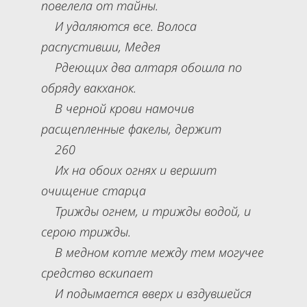
повелела от тайны.
И удаляются все. Волоса
распустивши, Медея
Рдеющих два алтаря обошла по
обряду вакханок.
В черной крови намочив
расщепленные факелы, держит
260
Их на обоих огнях и вершит
очищение старца
Трижды огнем, и трижды водой, и
серою трижды.
В медном котле между тем могучее
средство вскипает
И подымается вверх и вздувшейся