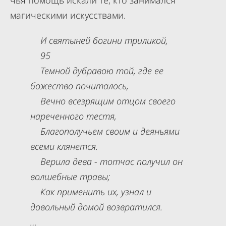
чья помощь искали те, кто занимался
магическими искусствами.
И святыней богини триликой,
95
Темной дубравою той, где ее
божество почиталось,
Вечно всезрящим отцом своего
нареченного тестя,
Благополучьем своим и деяньями
всеми клянется.
Верила дева - тотчас получил он
волшебные травы;
Как применить их, узнал и
довольный домой возвратился.
…