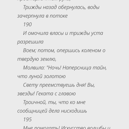
Трижды назад обернулась, воды
зачерпнула в потоке
190
И омочила власы и трижды уста
разрешила
Воем; потом, опершись коленом о
твердую землю,
Молвила: "Ночь! Наперсница тайн,
что луной золотою
Свету преемствуешь дня! Вы,
звезды! Геката с главою
Троичной, ты, что ко мне
сообщницей дела нисходишь
195
Мне помогать! Искусство волшбы и