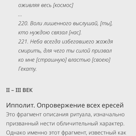
оживляя весь [космос]
…
220. Воли лишенного выслушай, [ты],
кто нуждою связал [нас].
221. Неба всегда избегавшего жаждя
смирить, для чего ты силой призвал
ко мне [страшную] властью [своею]
Гекату.
II – III ВЕК
Ипполит. Опровержение всех ересей
Это фрагмент описания ритуала, изначально
призванный нести обличительный характер.
Однако именно этот фрагмент, известный как