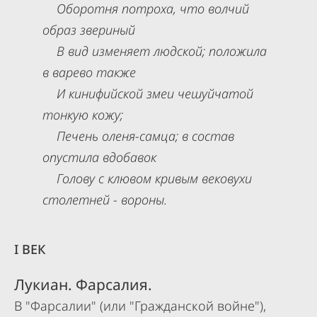
Оборотня потроха, что волчий
образ звериный
В вид изменяет людской; положила
в варево также
И кинифийской змеи чешуйчатой
тонкую кожу;
Печень оленя-самца; в состав
опустила вдобавок
Голову с клювом кривым вековухи
столетней - вороны.
I ВЕК
Лукиан. Фарсалия.
В "Фарсалии" (или "Гражданской войне"),