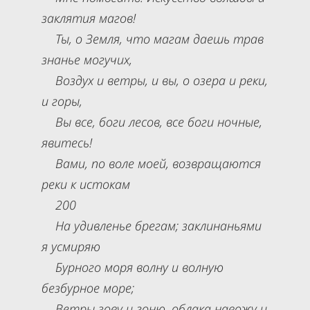
заклятия магов!
Ты, о Земля, что магам даешь трав
знанье могучих,
Воздух и ветры, и вы, о озера и реки,
и горы,
Вы все, боги лесов, все боги ночные,
явитесь!
Вами, по воле моей, возвращаются
реки к истокам
200
На удивленье брегам; заклинаньями
я усмиряю
Бурного моря волну и волную
безбурное море;
Ветры зову и гоню, облака навожу и