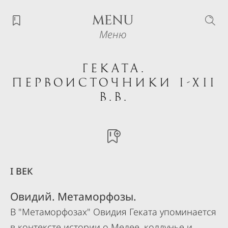
MENU
Меню
Геката.
Первоисточники I-XII
в.в.
I ВЕК
Овидий. Метаморфозы.
В "Метаморфозах" Овидия Геката упоминается
в контексте истории о Медее, колдунье и