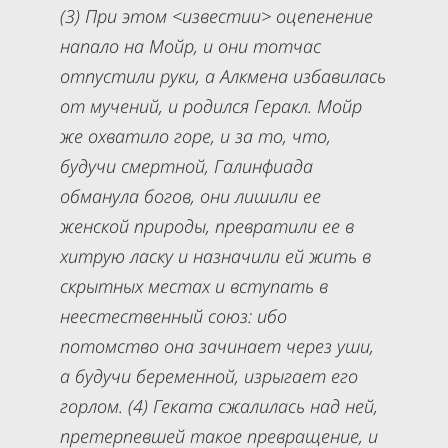
(3) При этом <известии> оцепенение
напало на Мойр, и они тотчас
отпустили руки, а Алкмена избавилась
от мучений, и родился Геракл. Мойр
же охватило горе, и за то, что,
будучи смертной, Галинфиада
обманула богов, они лишили ее
женской природы, превратили ее в
хитрую ласку и назначили ей жить в
скрытных местах и вступать в
неестественный союз: ибо
потомство она зачинает через уши,
а будучи беременной, изрыгает его
горлом. (4) Геката сжалилась над ней,
претерпевшей такое превращение, и