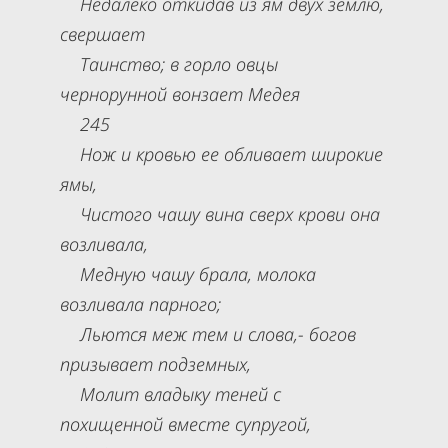
Недалеко откидав из ям двух землю,
свершает
Таинство; в горло овцы
чернорунной вонзает Медея
245
Нож и кровью ее обливает широкие
ямы,
Чистого чашу вина сверх крови она
возливала,
Медную чашу брала, молока
возливала парного;
Льются меж тем и слова,- богов
призывает подземных,
Молит владыку теней с
похищенной вместе супругой,