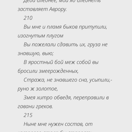
Деда бледнее; мой яд бледнеть
заставляет Аврору.
210
Вы мне и пламя быков притупили,
изогнутым плугом
Вы пожелали сдавить их, груза не
знавшую, выю;
В яростный бой меж собой вы
бросили змеерожденных,
Стража, не знавшего сна, усыпили,-
руно ж золотое,
Змея хитро обведя, переправили в
гавани греков.
215
Ныне мне нужен состав, от